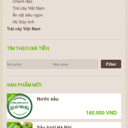
Chanh đào
Trái cây Việt Nam
Ăn vặt siêu ngon
Hũ thủy tinh
Trái cây Việt Nam
TÌM THEO GIÁ TIỀN
Filter
SẢN PHẨM MỚI
SALE
Nước sấu
160.000 VND
SALE
Sấu tươi Hà Nôi