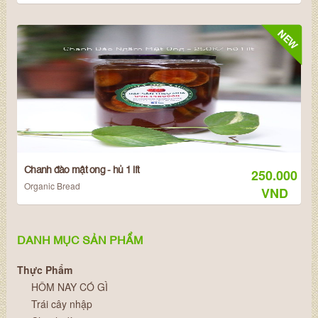
NEW
Chanh đào mật ong - hủ 1 lít
250.000
Organic Bread
VND
DANH MỤC SẢN PHẨM
Thực Phẩm
HÔM NAY CÓ GÌ
Trái cây nhập