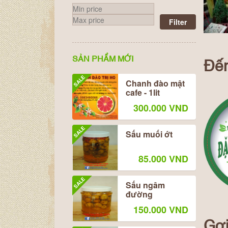
Filter
SẢN PHẨM MỚI
Đến
SALE
Chanh đào mật
cafe - 1lit
300.000 VND
SALE
Sấu muối ớt
85.000 VND
SALE
Sấu ngâm
đường
150.000 VND
Gợi