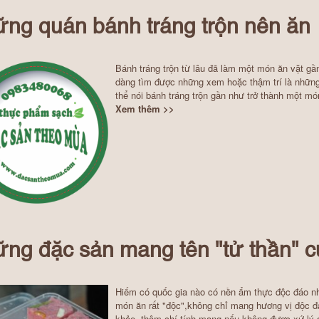
ng quán bánh tráng trộn nên ăn
Bánh tráng trộn từ lâu đã làm một món ăn vặt gần
dàng tìm được những xem hoặc thậm trí là những c
thể nói bánh tráng trộn gần như trở thành một mó
Xem thêm >>
ng đặc sản mang tên "tử thần" c
Hiếm có quốc gia nào có nền ẩm thực độc đáo nh
món ăn rất "độc",không chỉ mang hương vị độc 
khỏe, thậm chí tính mang nếu không được xứ lý đ