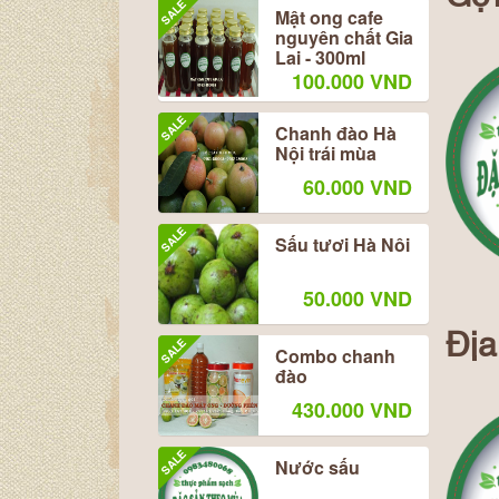
SALE
Mật ong cafe
nguyên chất Gia
Lai - 300ml
100.000 VND
SALE
Chanh đào Hà
Nội trái mùa
60.000 VND
SALE
Sấu tươi Hà Nôi
50.000 VND
Địa
SALE
Combo chanh
đào
430.000 VND
SALE
Nước sấu