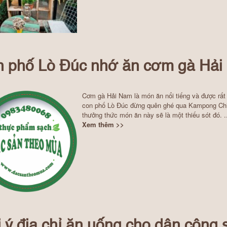
 phố Lò Đúc nhớ ăn cơm gà Hả
Cơm gà Hải Nam là món ăn nổi tiếng và được rất 
con phố Lò Đúc đừng quên ghé qua Kampong Chi
thưởng thức món ăn này sẽ là một thiếu sót đó. ..
Xem thêm >>
 ý địa chỉ ăn uống cho dân công 