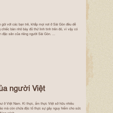
 gũi với các bạn trẻ, khắp mọi nơi ở Sài Gòn đều dễ
hiếc bàn nhỏ bày đủ thứ linh tinh trên đó, vì vậy có
n đặc sản của riêng người Sài Gòn. ...
ủa người Việt
ư ở Việt Nam. Kì thực, ẩm thực Việt sở hữu nhiều
đáo mà còn chứa độc tố thực sự gây nguy hiểm cho sức
úng cách. ...