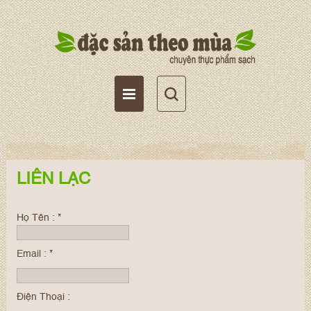
Tài khoản
Giỏ hàng
Wishlist
LIÊN LẠC
Họ Tên :
*
Email :
*
Điện Thoại :