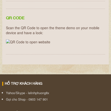
QR CODE
Scan the QR Code to open the theme demo on your mobile
device and have a look:
HỖ TRỢ KHÁCH HÀNG
Yahoo/Skype - lelinhphuong8x
Gọi cho Shop - 0903 147 901