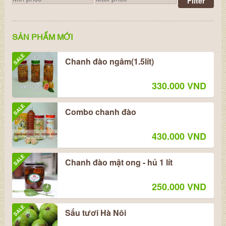
Filter
SẢN PHẨM MỚI
SALE
Chanh đào ngâm(1.5lít)
330.000 VND
SALE
Combo chanh đào
430.000 VND
SALE
Chanh đào mật ong - hủ 1 lít
250.000 VND
SALE
Sấu tươi Hà Nôi