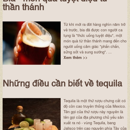
thần thánh
Từ khi mới ra đời hàng nghìn năm trở
về trước, bia đã được con người ca
tụng là "thức uống tuyệt diệu", một
món quà từ thần thánh mang đến cho
người uống cảm giác "phấn chấn,
sửng sốt và sung sướng". ...
Xem thêm >>
Những điều cần biết về tequila
Tequila là một thứ rượu chưng cất có
độ cồn cao truyền thống của Mexico.
Tên gọi của thứ rượu này nguyên là
tên gọi của địa phương chủ yếu sản
xuất ra nó - vùng Tequila, bang
Jalisco trên cao nguyên phía Tây của