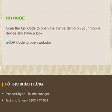
QR CODE
Scan the QR Code to open the theme demo on your mobile
device and have a look:
HỖ TRỢ KHÁCH HÀNG
Yahoo/Skype - lelinhphuong8x
Gọi cho Shop - 0903 147 901