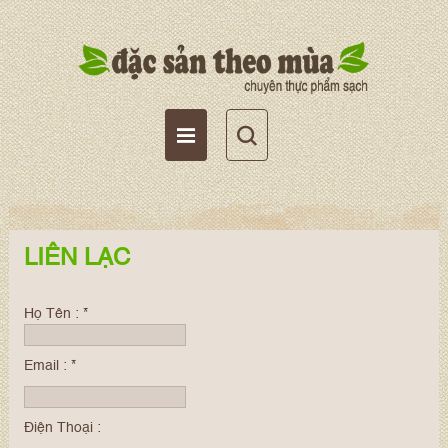
Tài khoản
Giỏ hàng
Wishlist
LIÊN LẠC
Họ Tên :
*
Email :
*
Điện Thoại :