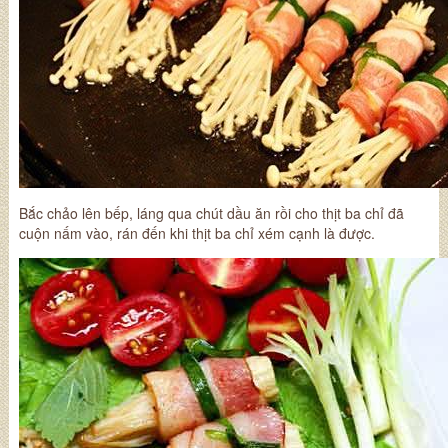
Bắc chảo lên bếp, láng qua chút dầu ăn rồi cho thịt ba chỉ đã
cuộn nấm vào, rán đến khi thịt ba chỉ xém cạnh là được.