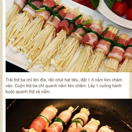
Trải thịt ba chỉ lên đĩa, rắc chút hạt tiêu, đặt 1 ít nấm kim châm
vào. Cuộn thịt ba chỉ quanh nấm kim châm. Lấy 1 cuống hành
buộc quanh thịt và nấm.