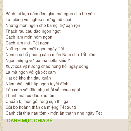
Bánh mì kẹp nấm đơn giản mà ngon cho bé yêu
Lạ miệng với nghêu nướng mỡ chài
Những món ngon cho bà nội trợ bận rộn
Thạch rau câu đào ngon ngọt
Cách làm món nộm ngon
Cách làm mứt Tết ngon
Những món mứt ngon ngày Tết
Nem cua bể phong cách miền Nam cho Tất niên
Ngon miệng với panna cotta kiểu Ý
Xuýt xoa vịt nướng chao nóng hổi ngày đông
Lạ mà ngon với gà xốt cam
Hạt dẻ kho thịt đầu xuân
Nấm nhồi thịt hấp ngon tuyệt đỉnh
Tốn cơm với đậu phụ nhồi sốt chua ngọt
Thanh mát củ đậu xào tôm
Chuẩn bị món gỏi rong sụn thịt gà
Gỏi bò hoành thắn đã miệng Tết 2013
Canh cải thìa nấu tôm - món ăn thanh nhẹ ngày Tết
DANH MỤC CHIA SẺ