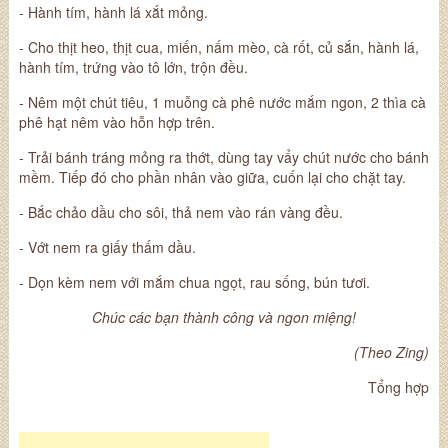
- Hành tím, hành lá xắt mỏng.
- Cho thịt heo, thịt cua, miến, nấm mèo, cà rốt, củ sắn, hành lá,
hành tím, trứng vào tô lớn, trộn đều.
- Nêm một chút tiêu, 1 muỗng cà phê nước mắm ngon, 2 thìa cà
phê hạt nêm vào hỗn hợp trên.
- Trải bánh tráng mỏng ra thớt, dùng tay vẩy chút nước cho bánh
mềm. Tiếp đó cho phần nhân vào giữa, cuốn lại cho chặt tay.
- Bắc chảo dầu cho sôi, thả nem vào rán vàng đều.
- Vớt nem ra giấy thấm dầu.
- Dọn kèm nem với mắm chua ngọt, rau sống, bún tươi.
Chúc các bạn thành công và ngon miệng!
(Theo Zing)
Tổng hợp