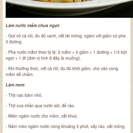
Làm nước mắm chua ngọt:
- Gọt vỏ cà rốt, đu đủ xanh, cắt lát mỏng, ngâm với giấm có pha
ít đường.
- Pha nước mắm theo tỷ lệ: 2 mắm + 2 giấm + 1 đường + 1/3 bột
ngọt + 1 ớt (đơn vị tính ở đây là muỗng).
- Khi thưởng thức, vớt cà rốt, đu đủ khỏi giấm, cho vào cùng
mắm để chấm.
Làm nem
:
- Thịt nạc băm nhỏ.
- Thịt cua chần qua nước sôi, để ráo.
- Miến ngâm nước cho mềm, xắt khúc.
- Nấm mèo ngâm nước nóng khoảng 3 phút, vẩy ráo, xắt mỏng.