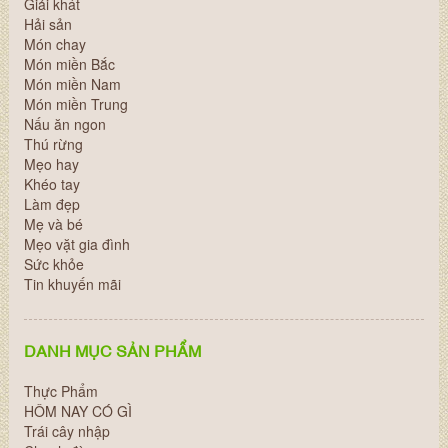
Giải khát
Hải sản
Món chay
Món miền Bắc
Món miền Nam
Món miền Trung
Nấu ăn ngon
Thú rừng
Mẹo hay
Khéo tay
Làm đẹp
Mẹ và bé
Mẹo vặt gia đình
Sức khỏe
Tin khuyến mãi
DANH MỤC SẢN PHẨM
Thực Phẩm
HÔM NAY CÓ GÌ
Trái cây nhập