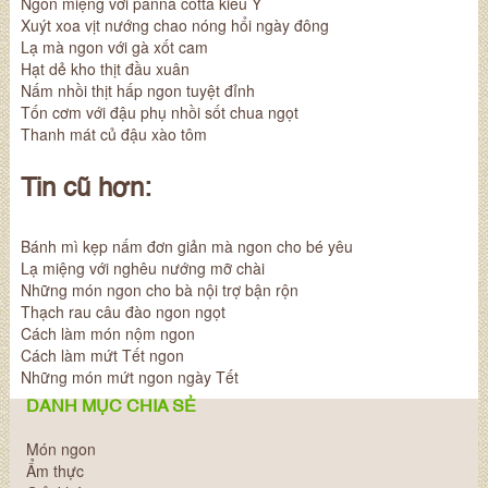
Ngon miệng với panna cotta kiểu Ý
Xuýt xoa vịt nướng chao nóng hổi ngày đông
Lạ mà ngon với gà xốt cam
Hạt dẻ kho thịt đầu xuân
Nấm nhồi thịt hấp ngon tuyệt đỉnh
Tốn cơm với đậu phụ nhồi sốt chua ngọt
Thanh mát củ đậu xào tôm
Tin cũ hơn:
Bánh mì kẹp nấm đơn giản mà ngon cho bé yêu
Lạ miệng với nghêu nướng mỡ chài
Những món ngon cho bà nội trợ bận rộn
Thạch rau câu đào ngon ngọt
Cách làm món nộm ngon
Cách làm mứt Tết ngon
Những món mứt ngon ngày Tết
DANH MỤC CHIA SẺ
Món ngon
Ẩm thực