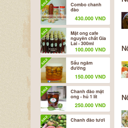
Nộ
SALE
Combo chanh
đào
430.000 VND
SALE
Mật ong cafe
nguyên chất Gia
Lai - 300ml
100.000 VND
N
SALE
Sấu ngâm
đường
150.000 VND
SALE
Chanh đào mật
ong - hủ 1 lít
Nộ
250.000 VND
SALE
Chanh đào tươi