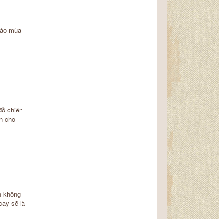
vào mùa
đồ chiên
n cho
n không
cay sẽ là