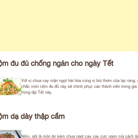
ộm đu đủ chống ngán cho ngày Tết
Với vị chua cay mặn ngọt hài hòa cùng vị bùi thơm của lạc rang,
chắc món nộm đu đủ này sẽ chinh phục các thành viên trong gia
trong dịp Tết này.
ộm dạ dày thập cẩm
Nộm, gỏi là món ăn kèm chua ngọt cay cay cực ngon mà cách là