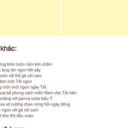
 khác:
xông khói cuộn nấm kim châm
 lòng lợn ngon hết sảy
cơm với thịt gà xốt cam
làm mứt Tết ngon
 món mứt ngon ngày Tết
ua bể phong cách miền Nam cho Tất niên
miệng với panna cotta kiểu Ý
xoa vịt nướng chao nóng hổi ngày đông
 ngon với gà xốt cam
ẻ kho thịt đầu xuân