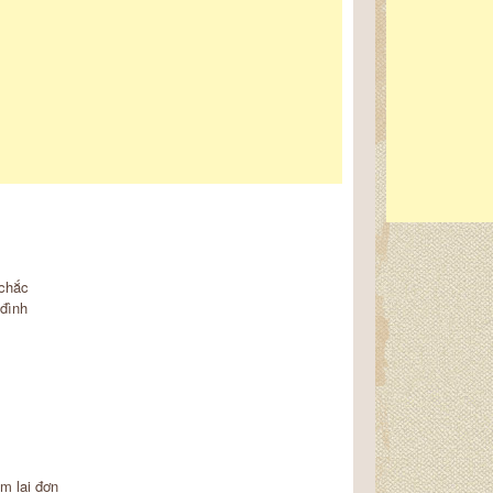
 chắc
 đình
m lại đơn