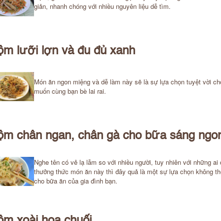
giản, nhanh chóng với nhiều nguyên liệu dễ tìm.
m lưỡi lợn và đu đủ xanh
Món ăn ngon miệng và dễ làm này sẽ là sự lựa chọn tuyệt vời ch
muốn cùng bạn bè lai rai.
ộm chân ngan, chân gà cho bữa sáng ngo
Nghe tên có vẻ lạ lẫm so với nhiều người, tuy nhiên với những ai
thưởng thức món ăn này thì đây quả là một sự lựa chọn không th
cho bữa ăn của gia đình bạn.