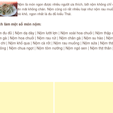
Nộm là món ngon được nhiều người ưa thích, bởi nộm không chỉ
ăn mãi không chán. Nộm cũng có rất nhiều loại như nộm rau mu
bò khô, ngon nhất là đu đủ kiểu Thái.
h làm một số món nộm:
 đu đủ
|
Nộm dạ dày
|
Nộm lưỡi lợn
|
Nộm xoài hoa chuối
|
Nộm thập 
m gà
|
Nộm hoa chuối
|
Nộm rau rút
|
Nộm chân gà
|
Nộm su hào
|
Nộm
 chi
|
Nộm khổ qua
|
Nộm cà rốt
|
Nộm rau muống
|
Nộm sứa
|
Nộm thị
ông
|
Nộm chua ngọt
|
Nộm tôm nướng
|
Nộm ngó sen
|
Nộm thịt thăn