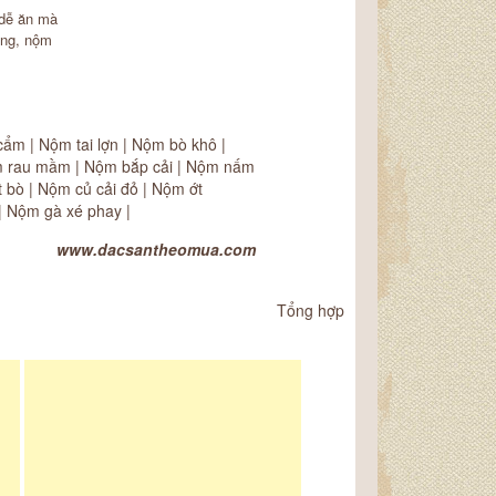
 dễ ăn mà
ống, nộm
cẩm
|
Nộm tai lợn
|
Nộm bò khô
|
 rau mầm
|
Nộm bắp cải
|
Nộm nấm
t bò
|
Nộm củ cải đỏ
|
Nộm ớt
|
Nộm gà xé phay
|
www.dacsantheomua.com
Tổng hợp