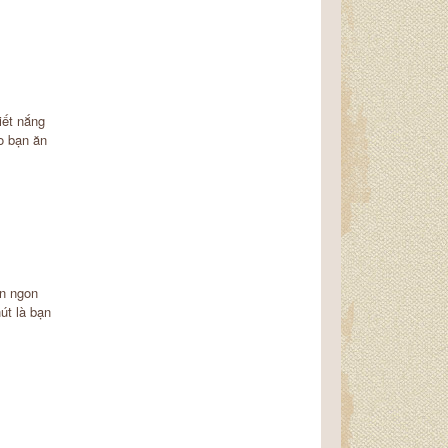
iết nắng
o bạn ăn
n ngon
út là bạn