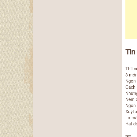
Tin
Thịt 
3 món
Ngon 
Cách 
Những
Nem c
Ngon 
Xuýt 
Lạ mà
Hạt d