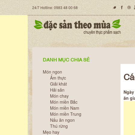
24/7 Hotline: 0983 48 00 68
DANH MỤC CHIA SẺ
Món ngon
Cá
Ẩm thực
Giải khát
Hải sản
Ngày 
Món chay
ăn gi
Món miền Bắc
Món miền Nam
Món miền Trung
Nấu ăn ngon
Thú rừng
Mẹo hay