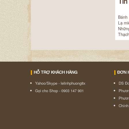
Tin
Bánh 
Lạ mi
Những
Thạch
HỖ TRỢ KHÁCH HÀNG
ĐƠN 
Yahoo/Skype - lelinhphuong8x
DS Đơ
Gọi cho Shop - 0903 147 901
Phươn
Phươn
Chính 