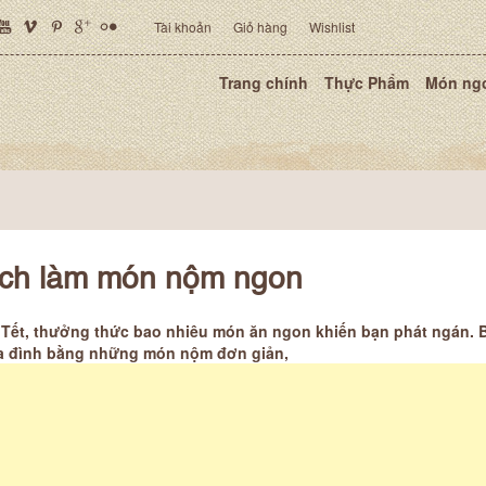
Tài khoản
Giỏ hàng
Wishlist
Trang chính
Thực Phẩm
Món ng
ch làm món nộm ngon
Tết, thưởng thức bao nhiêu món ăn ngon khiến bạn phát ngán. B
a đình bằng những món nộm đơn giản,