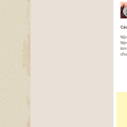
Các
Nộm
Nộ
kim
chu