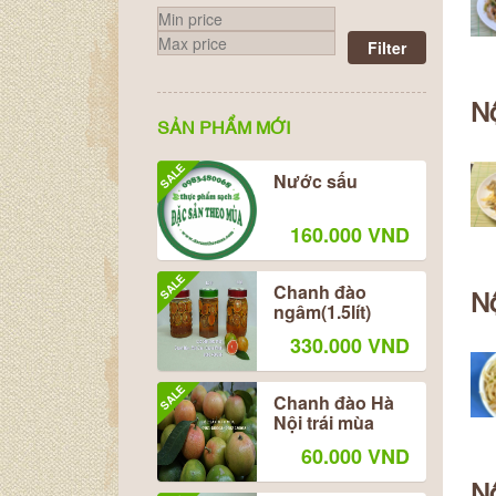
Filter
Nộ
SẢN PHẨM MỚI
SALE
Nước sấu
160.000 VND
SALE
Chanh đào
N
ngâm(1.5lít)
330.000 VND
SALE
Chanh đào Hà
Nội trái mùa
60.000 VND