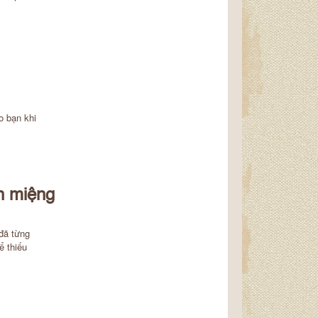
o bạn khi
n miệng
 đã từng
ể thiếu