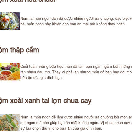
m xoài hoa chuối
Nộm là món ngon dân dã được nhiều người ưa chuộng, đặc biệt 
hè, món ngon này khiến cho bạn ăn mãi mà không thấy ngán.
ộm thập cẩm
Cuối tuần những bữa tiệc mặn đã làm bạn ngán ngẩm bởi những 
rán nhiều dầu mỡ. Thay vì phải ăn những món đó bạn hãy đổi mó
bữa ăn của gia đình bạn.
m xoài xanh tai lợn chua cay
Nộm là món ngon dễ làm được nhiều người ưa chuộng bởi món ă
chỉ ngon mà còn giúp bạn ăn mãi không ngán. Vị chua chua cay 
sự lựa chọn thú vị cho bữa ăn của gia đình bạn.