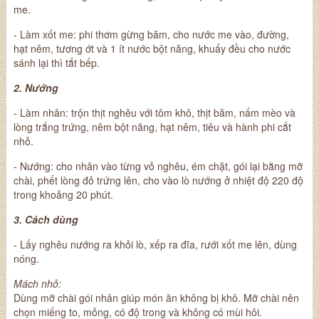
me.
- Làm xốt me: phi thơm gừng băm, cho nước me vào, đường,
hạt nêm, tương ớt và 1 ít nước bột năng, khuấy đều cho nước
sánh lại thì tắt bếp.
2. Nướng
- Làm nhân: trộn thịt nghêu với tôm khô, thịt băm, nấm mèo và
lòng trắng trứng, nêm bột năng, hạt nêm, tiêu và hành phi cắt
nhỏ.
- Nướng: cho nhân vào từng vỏ nghêu, ém chặt, gói lại bằng mỡ
chài, phết lòng đỏ trứng lên, cho vào lò nướng ở nhiệt độ 220 độ
trong khoảng 20 phút.
3. Cách dùng
- Lấy nghêu nướng ra khỏi lò, xếp ra đĩa, rưới xốt me lên, dùng
nóng.
Mách nhỏ:
Dùng mỡ chài gói nhân giúp món ăn không bị khô. Mỡ chài nên
chọn miếng to, mỏng, có độ trong và không có mùi hôi.