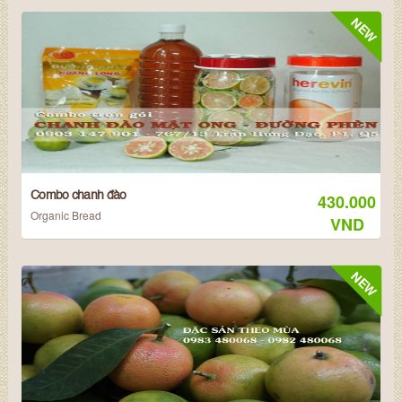
NEW
Combo chanh đào
430.000
Organic Bread
VND
NEW