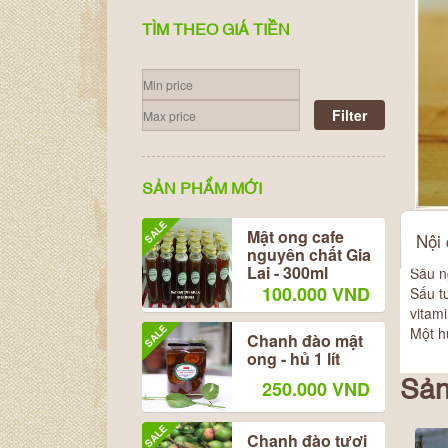
TÌM THEO GIÁ TIỀN
Filter
SẢN PHẨM MỚI
SALE
Mật ong cafe
Nội
nguyên chất Gia
Lai - 300ml
Sấu 
100.000 VND
Sấu t
vitami
SALE
Một h
Chanh đào mật
ong - hủ 1 lít
250.000 VND
Sản
SALE
Chanh đào tươi