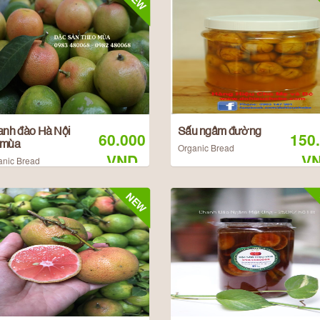
nh đào Hà Nội
Sấu ngâm đường
60.000
150
i mùa
Organic Bread
VND
V
anic Bread
NEW