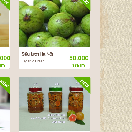
Sấu tươi Hà Nôi
.000
50.000
Organic Bread
ND
VND
NEW
NEW