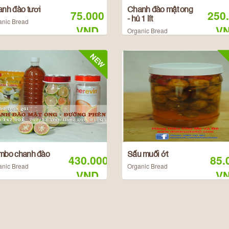
nh đào tươi
Chanh đào mật ong
75.000
250
- hủ 1 lít
anic Bread
VND
V
Organic Bread
NEW
mbo chanh đào
Sấu muối ớt
430.000
85.
anic Bread
Organic Bread
VND
V