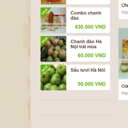
Cha
SALE
Combo chanh
Org
đào
430.000 VND
SALE
Chanh đào Hà
Nội trái mùa
60.000 VND
SALE
Sấu tươi Hà Nôi
50.000 VND
Co
Org