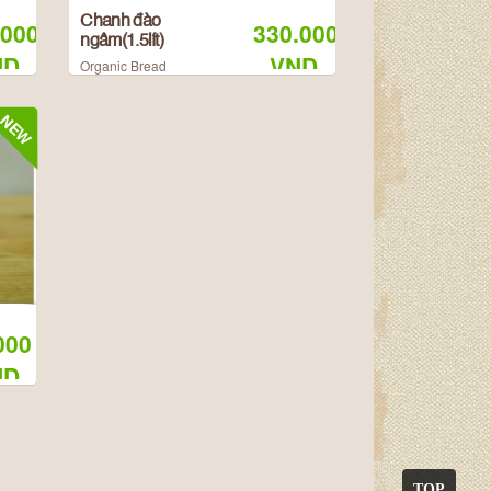
Chanh đào
.000
330.000
ngâm(1.5lít)
ND
VND
Organic Bread
NEW
000
ND
TOP