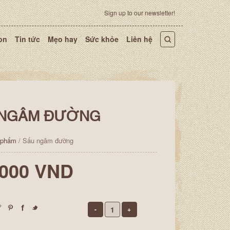
Sign up to our newsletter!
on
Tin tức
Mẹo hay
Sức khỏe
Liên hệ
 NGÂM ĐƯỜNG
 phẩm
/ Sấu ngâm đường
.000 VND