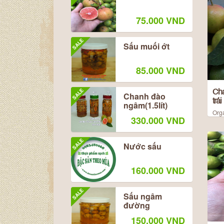
75.000 VND
SALE
Sấu muối ớt
85.000 VND
SALE
Cha
Chanh đào
trá
ngâm(1.5lít)
Org
330.000 VND
SALE
Nước sấu
160.000 VND
SALE
Sấu ngâm
đường
150.000 VND